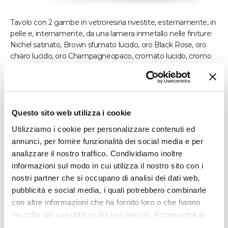
Tavolo con 2 gambe in vetroresina rivestite, esternamente, in
pelle e, internamente, da una lamiera inmetallo nelle finiture:
Nichel satinato, Brown sfumato lucido, oro Black Rose, oro
chiaro lucido, oro Champagneopaco, cromato lucido, cromo
nero lucido, bronzo satinato opaco, oro rosa lucido, oro rosa
opaco.
Per completare la gamba, la base è arricchita da una piedino
in metallo nelle medesime finiture della piastra. Sottopiano è
rivestito in pelle a campionario come la gamba ed è
Questo sito web utilizza i cookie
intervallato da inserti in metallocoordinato alla lamiera della
Utilizziamo i cookie per personalizzare contenuti ed
base.
annunci, per fornire funzionalità dei social media e per
Il top ha un bordo perimetrale in metallo che racchiude il
analizzare il nostro traffico. Condividiamo inoltre
piano nelle finiture: marmo Bianco Carrara, marmo Imperial
informazioni sul modo in cui utilizza il nostro sito con i
Brown, marmo Sahara Noir (finitura poliestere lucido eopaco),
nostri partner che si occupano di analisi dei dati web,
marmo Dover White, marmo Panda White, marmo Verde
pubblicità e social media, i quali potrebbero combinarle
Guatemala, marmo Corteccia, marmo Port Saint Laurent,
marmo Rosso Levanto, marmo Bardiglio Nuvolato, marmo
con altre informazioni che ha fornito loro o che hanno
Elegant Brown, marmo Palissandro Oniciato, marmo
raccolto dal suo utilizzo dei loro servizi. Acconsenta ai
Emperador Dark, marmo Silver Wave, marmo Agatha Black,
nostri cookie se continua ad utilizzare il nostro sito web.