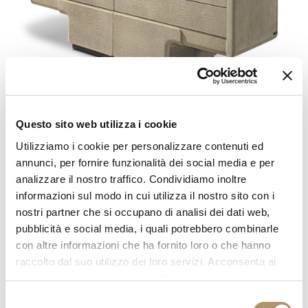
Questo sito web utilizza i cookie
Comò a 6 cassetti con base in vetroresina a stampo manuale.
Zoccolatura con bordo in metallo rettificato nelle finiture: oro
Utilizziamo i cookie per personalizzare contenuti ed
Black Rose, Brown sfumato lucido, oro chiaro lucido, oro
annunci, per fornire funzionalità dei social media e per
Champagne opaco, cromato lucido, cromo nero lucido,
analizzare il nostro traffico. Condividiamo inoltre
bronzo satinato opaco, oro rosa lucido, oro rosa opaco.
informazioni sul modo in cui utilizza il nostro sito con i
Struttura (in MDF spessore 40 mm) con particolare
nostri partner che si occupano di analisi dei dati web,
sagomatura rivestita in pelle a campionario. Aperture push-
pubblicità e social media, i quali potrebbero combinarle
pull e interni laccati color bronzo opaco. Finiture piano:
con altre informazioni che ha fornito loro o che hanno
specchio bronzo o fumè, marmo Portoro (diviso in 2 pz),
marmo Sahara Noir (finitura poliestere), marmo Dover White,
raccolto dal suo utilizzo dei loro servizi. Acconsenta ai
marmo Panda White, marmo Verde Guatemala, marmo
nostri cookie se continua ad utilizzare il nostro sito web.
Corteccia, marmo Port Saint Laurent, marmo Rosso
Selezione
Levanto, marmo Bardiglio Nuvolato, marmo Elegant Brown,