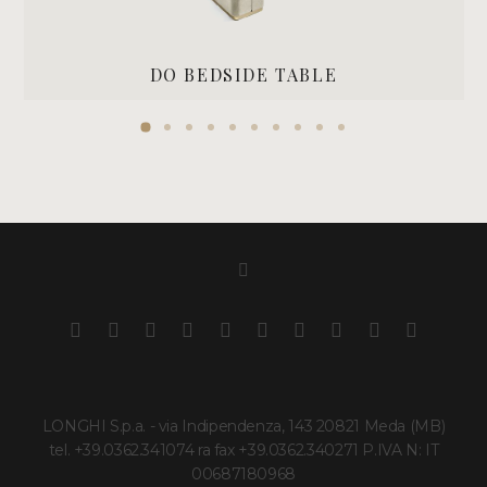
DO BEDSIDE TABLE
LONGHI S.p.a. - via Indipendenza, 143 20821 Meda (MB)
tel. +39.0362.341074 ra fax +39.0362.340271 P.IVA N: IT
00687180968