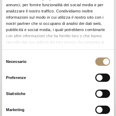
annunci, per fornire funzionalità dei social media e per
Struttura in legno ricoperta in poliuretano espanso a quote
analizzare il nostro traffico. Condividiamo inoltre
medio rigide. Alla base è collocato un anello di metallo,
informazioni sul modo in cui utilizza il nostro sito con i
proposto nelle seguenti finiture: oro Black Rose, Brown
nostri partner che si occupano di analisi dei dati web,
sfumato lucido, oro chiaro lucido, oro Champagne opaco,
pubblicità e social media, i quali potrebbero combinarle
cromato lucido, cromo nero lucido, bronzo satinato opaco,
con altre informazioni che ha fornito loro o che hanno
oro rosa lucido, oro rosa opaco. Il rivestimento sia in pelle che
raccolto dal suo utilizzo dei loro servizi. Acconsenta ai
tessuto NON è sfoderabile.
nostri cookie se continua ad utilizzare il nostro sito web.
PHOTOGALLERY
Selezione
Necessario
del
DISEGNI TECNICI
consenso
Preferenze
3D
2D
Statistiche
GARANZIA LOVELUXE
Marketing
CURA E MANUTENZIONE