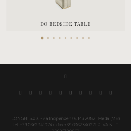
DO BEDSIDE TABLE
LONGHI S.p.a. - via Indipendenza, 143 20821 Meda (MB)
tel. +39.0362.341074 ra fax +39.0362.340271 P.IVA N: IT