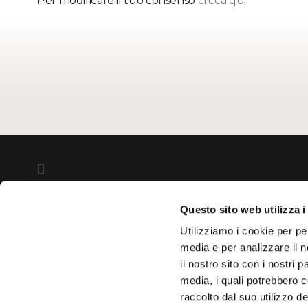
Per modificare il tuo consenso
clicca qui
.
Questo sito web utilizza i
Utilizziamo i cookie per pe
LONGHI S.p.a. - via Indipendenza, 143 20821 Meda (MB) tel
media e per analizzare il n
il nostro sito con i nostri 
media, i quali potrebbero 
raccolto dal suo utilizzo de