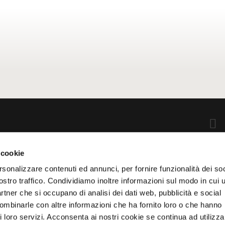
 cookie
rsonalizzare contenuti ed annunci, per fornire funzionalità dei soc
. +39.0362.341074 ra fax +39.0362.340271 P.IVA N: IT 00687180968
ostro traffico. Condividiamo inoltre informazioni sul modo in cui u
partner che si occupano di analisi dei dati web, pubblicità e social
combinarle con altre informazioni che ha fornito loro o che hanno
i loro servizi. Acconsenta ai nostri cookie se continua ad utilizzar