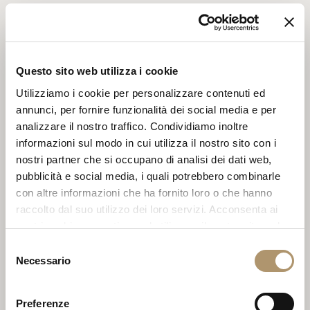
TUTTI I PRODOTTI DELLA RHYTHM COLLECTION /
2019
Questo sito web utilizza i cookie
SUGGERIMENTI COMPOSITIVI
Utilizziamo i cookie per personalizzare contenuti ed
annunci, per fornire funzionalità dei social media e per
analizzare il nostro traffico. Condividiamo inoltre
PRODOTTI CORRELATI
informazioni sul modo in cui utilizza il nostro sito con i
nostri partner che si occupano di analisi dei dati web,
pubblicità e social media, i quali potrebbero combinarle
con altre informazioni che ha fornito loro o che hanno
raccolto dal suo utilizzo dei loro servizi. Acconsenta ai
nostri cookie se continua ad utilizzare il nostro sito web.
Selezione
Necessario
del
consenso
Preferenze