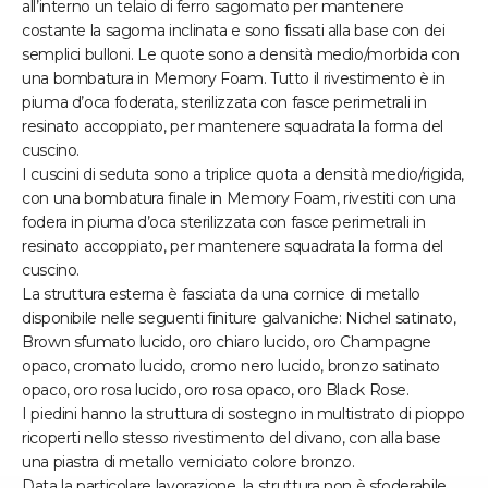
all’interno un telaio di ferro sagomato per mantenere
costante la sagoma inclinata e sono fissati alla base con dei
semplici bulloni. Le quote sono a densità medio/morbida con
una bombatura in Memory Foam. Tutto il rivestimento è in
piuma d’oca foderata, sterilizzata con fasce perimetrali in
resinato accoppiato, per mantenere squadrata la forma del
cuscino.
I cuscini di seduta sono a triplice quota a densità medio/rigida,
con una bombatura finale in Memory Foam, rivestiti con una
fodera in piuma d’oca sterilizzata con fasce perimetrali in
resinato accoppiato, per mantenere squadrata la forma del
cuscino.
La struttura esterna è fasciata da una cornice di metallo
disponibile nelle seguenti finiture galvaniche: Nichel satinato,
Brown sfumato lucido, oro chiaro lucido, oro Champagne
opaco, cromato lucido, cromo nero lucido, bronzo satinato
opaco, oro rosa lucido, oro rosa opaco, oro Black Rose.
I piedini hanno la struttura di sostegno in multistrato di pioppo
ricoperti nello stesso rivestimento del divano, con alla base
una piastra di metallo verniciato colore bronzo.
Data la particolare lavorazione, la struttura non è sfoderabile,