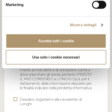
Marketing
Mostra dettagli
Informativa per il trattamento dei dati
personali. InviandoVi questo modulo da me
Accetta tutti i cookie
compilato, ai sensi e per gli effetti degli
articoli 7, 13 e 23 del D.Lgs. n. 196/2003,
dichiaro di aver preso conoscenza
dell’informativa di LONGHI S.p.a.. per il
Usa solo i cookie necessari
trattamento dei miei dati personali, di
essere esaurientemente informato in
merito ai miei diritti e di conoscere come e
dove esercitare gli stessi, pertanto PRESTO
IL MIO CONSENSO a LONGHI S.p.a. per il
trattamento delle informazioni rilasciate per
le finalità indicate nella predetta informativa.
Desidero registrarmi alla newsletter di
Longhi