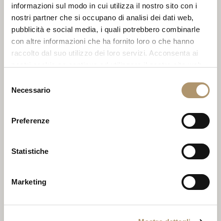
NAURELLE
informazioni sul modo in cui utilizza il nostro sito con i
nostri partner che si occupano di analisi dei dati web,
7970 Beverly Blvd.
pubblicità e social media, i quali potrebbero combinarle
Los Angeles, CA 90048
con altre informazioni che ha fornito loro o che hanno
raccolto dal suo utilizzo dei loro servizi. Acconsenta ai
Tel.: +1 323 8527007
nostri cookie se continua ad utilizzare il nostro sito web.
E-mail:
kayvan@naurelle.com
Selezione
Necessario
del
consenso
Preferenze
Statistiche
GRAYSON LUXURY
275 S La Cienega Blvd,
Marketing
Beverly Hills, CA 90211
Tel.: +1 323 6213321