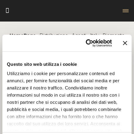
HomePage
Distribuzione
Agenti
Italy
Piemonte
RIVENDITORI
AGENTI
Questo sito web utilizza i cookie
Utilizziamo i cookie per personalizzare contenuti ed
Seleziona il paese
annunci, per fornire funzionalità dei social media e per
analizzare il nostro traffico. Condividiamo inoltre
informazioni sul modo in cui utilizza il nostro sito con i
nostri partner che si occupano di analisi dei dati web,
PIEMONTE
pubblicità e social media, i quali potrebbero combinarle
con altre informazioni che ha fornito loro o che hanno
raccolto dal suo utilizzo dei loro servizi. Acconsenta ai
nostri cookie se continua ad utilizzare il nostro sito web.