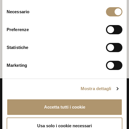
LONGHI S.P.A.
Selezione
Necessario
del
Via Indipendenza, 143
consenso
20821 Meda (MB)
Preferenze
Cell.: +39 0362 341074
Fax: +39 0362 340271
Statistiche
E-mail:
longhi@longhi.it
Marketing
Mostra dettagli
Accetta tutti i cookie
Usa solo i cookie necessari