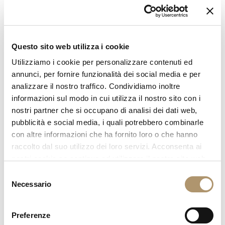
DEAN
designed by V 401 | Giuseppe Iasparra
Questo sito web utilizza i cookie
Tappeti realizzati a mano su telai di legno. Trattandosi di colori
naturali le tonalità riportate sono da ritenersi indicative. Su
Utilizziamo i cookie per personalizzare contenuti ed
richiesta è possibile realizzare il tappeto su misura.
annunci, per fornire funzionalità dei social media e per
analizzare il nostro traffico. Condividiamo inoltre
informazioni sul modo in cui utilizza il nostro sito con i
nostri partner che si occupano di analisi dei dati web,
pubblicità e social media, i quali potrebbero combinarle
con altre informazioni che ha fornito loro o che hanno
raccolto dal suo utilizzo dei loro servizi. Acconsenta ai
nostri cookie se continua ad utilizzare il nostro sito web.
Selezione
Necessario
del
consenso
Preferenze