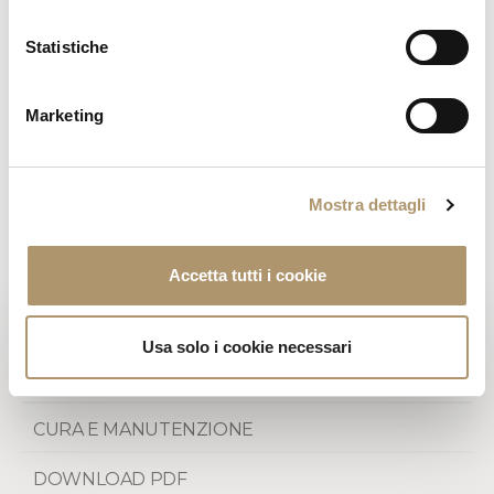
Statistiche
Marketing
400 x 300 cm. 80% lana e 20% seta. Base in lana, disegno in
Mostra dettagli
seta in rilievo, cornice in seta.
Accetta tutti i cookie
PHOTOGALLERY
COLORI
Usa solo i cookie necessari
GARANZIA LOVELUXE
CURA E MANUTENZIONE
DOWNLOAD PDF