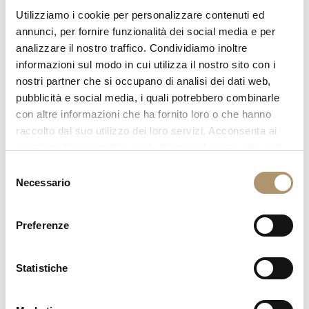
SEDIA DA REGISTA E
Utilizziamo i cookie per personalizzare contenuti ed
POGGIAPIEDI STADEL
annunci, per fornire funzionalità dei social media e per
analizzare il nostro traffico. Condividiamo inoltre
La collezione comprende l’iconica sedia da “Regista” che LONGHI
informazioni sul modo in cui utilizza il nostro sito con i
rivisita utilizzando resistenti tessuti dai colori pastello e trame dal
nostri partner che si occupano di analisi dei dati web,
gusto retrò.
pubblicità e social media, i quali potrebbero combinarle
con altre informazioni che ha fornito loro o che hanno
raccolto dal suo utilizzo dei loro servizi. Acconsenta ai
nostri cookie se continua ad utilizzare il nostro sito web.
Selezione
Necessario
del
consenso
Preferenze
Statistiche