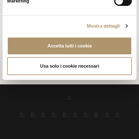
Marketing
Struttura: Legno di Iroko trattato con impregnante di
protezione e una finitura ad acqua, rifinita tramite una
Mostra dettagli
verniciatura naturale antibatterica brevettata.
PHOTOGALLERY
Accetta tutti i cookie
DISEGNI TECNICI
Usa solo i cookie necessari
DOWNLOAD PDF