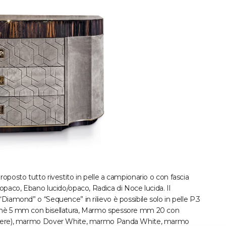
roposto tutto rivestito in pelle a campionario o con fascia
/opaco, Ebano lucido/opaco, Radica di Noce lucida. Il
“Diamond” o “Sequence” in rilievo è possibile solo in pelle P.3
 fumè 5 mm con bisellatura, Marmo spessore mm 20 con
liestere), marmo Dover White, marmo Panda White, marmo