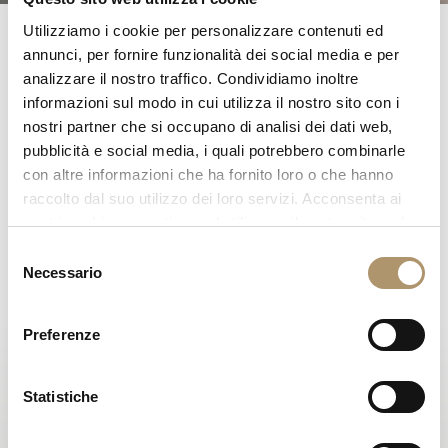
Utilizziamo i cookie per personalizzare contenuti ed
annunci, per fornire funzionalità dei social media e per
AURA COLLECTION —
analizzare il nostro traffico. Condividiamo inoltre
Intervista a Margherita Fanti
informazioni sul modo in cui utilizza il nostro sito con i
nostri partner che si occupano di analisi dei dati web,
20 maggio
pubblicità e social media, i quali potrebbero combinarle
con altre informazioni che ha fornito loro o che hanno
raccolto dal suo utilizzo dei loro servizi. Acconsenta ai
In questa intervista, Margherita Fanti ci accompagna alla
nostri cookie se continua ad utilizzare il nostro sito web.
scoperta di AURA, una collezione che reinterpreta lo
spazio attraverso volumi morbidi, proporzioni fluide e
Selezione
Necessario
materiali raffinati, pensati per dialogare con la luce e con
del
l'ambiente circostante.Un progetto che supera la rigidità
consenso
della linearità tradizionale per dare vita a un linguaggio
Preferenze
progettuale più sensuale e contemporaneo, in cui ogni
elemento diventa parte di un equilibrio armonioso tra
estetica e funzionalità. Le forme si trasformano in
Statistiche
movimento, le superfici evocano sensazioni e lo spazio si
fa esperienza.Scopri l'intervista completa e lasciati