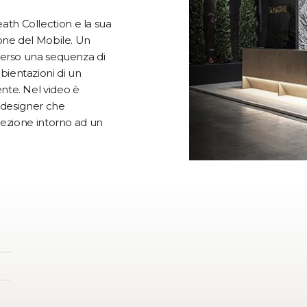
th Collection e la sua
lone del Mobile. Un
averso una sequenza di
bientazioni di un
nte. Nel video è
e designer che
llezione intorno ad un