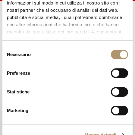
informazioni sul modo in cui utilizza il nostro sito con i
nostri partner che si occupano di analisi dei dati web,
pubblicità e social media, i quali potrebbero combinarle
SALONE DEL
con altre informazioni che ha fornito loro o che hanno
MOBILE.MILANO SHANGHAI
raccolto dal suo utilizzo dei loro servizi. Acconsenta ai
nostri cookie se continua ad utilizzare il nostro sito web.
2019
Selezione
08 novembre
Necessario
del
consenso
Longhi ha il piacere di invitarvi a scoprire la
Preferenze
collezione RHYTHM presso il
SALONE DEL
MOBILE.MILANO SHANGHAI
.
Statistiche
Shanghai Exhibition Center
20/22 November 2019
Marketing
West Hall – Second Floor, Stand WS07-WS09
Mostra dettagli