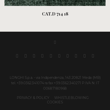
CAT.D 714 18
LONGHI S.p.a. - via Indipendenza, 143 20821 Meda (MB)
tel. +39.0362.341074 ra fax +39.0362.340271 P.IVA N: IT
00687180968
PRIVACY & POLICY
WHISTLEBLOWING
COOKIES