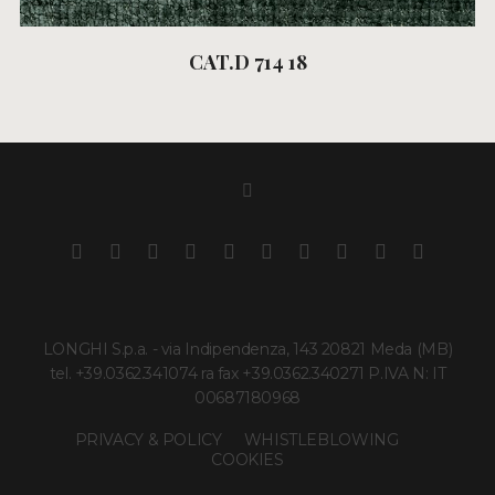
CAT.D 714 18
LONGHI S.p.a. - via Indipendenza, 143 20821 Meda (MB)
tel. +39.0362.341074 ra fax +39.0362.340271 P.IVA N: IT
00687180968
PRIVACY & POLICY
WHISTLEBLOWING
COOKIES