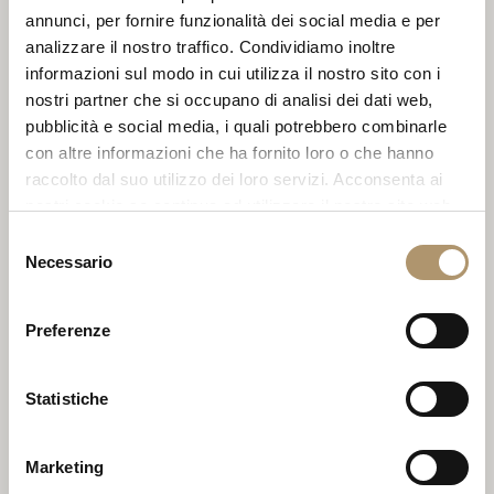
variazioni di colore in base all'ambiente ed alle
annunci, per fornire funzionalità dei social media e per
analizzare il nostro traffico. Condividiamo inoltre
luci circostanti.
informazioni sul modo in cui utilizza il nostro sito con i
nostri partner che si occupano di analisi dei dati web,
pubblicità e social media, i quali potrebbero combinarle
AVVISO
con altre informazioni che ha fornito loro o che hanno
raccolto dal suo utilizzo dei loro servizi. Acconsenta ai
nostri cookie se continua ad utilizzare il nostro sito web.
LOVELUXE
ALUMINIUM CHIC
Selezione
Necessario
del
Tessuti Outdoor
/ Cat.H LIZ
consenso
Preferenze
Statistiche
Marketing