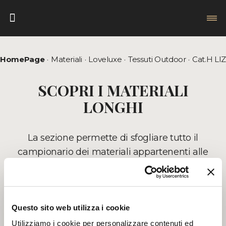
HomePage
Materiali
Loveluxe
Tessuti Outdoor
Cat.H LIZ
SCOPRI I MATERIALI
LONGHI
La sezione permette di sfogliare tutto il
campionario dei materiali appartenenti alle
collezioni Longhi. Cliccando direttamente
sull'immagine viene mostrata una piccola
descrizione tecnica, il nome e il suo codice di
produzione. Nella rappresentazione dei
Questo sito web utilizza i cookie
campioni, il prodotto finito, può presentare
Utilizziamo i cookie per personalizzare contenuti ed