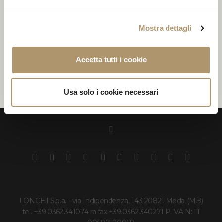
Mostra dettagli
Accetta tutti i cookie
CAT.H LIZ 3800
Usa solo i cookie necessari
LONGHI S.p.a. - via Indipendenza, 143 20821 Meda (MB)
tel. +39.0362.341074 ra fax +39.0362.340271 P.IVA N: IT