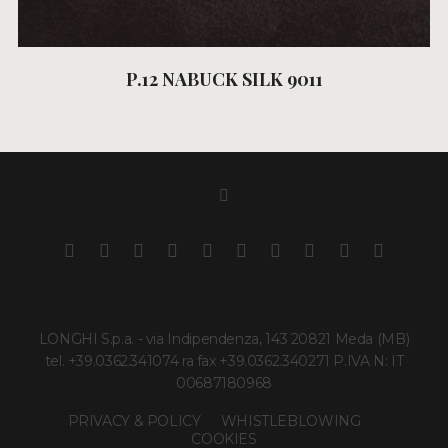
P.12 NABUCK SILK 9011
LONGHI S.p.a. - via Indipendenza, 143 20821 Meda (MB)
tel. +39.0362.341074 ra fax +39.0362.340271 P.IVA N: IT
00687180968
PRIVACY & POLICY
WHISTLEBLOWING
COOKIES