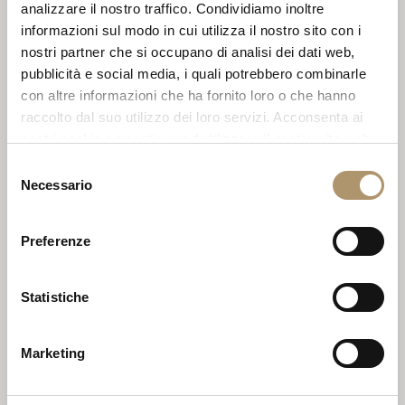
P.12 NABUCK SILK 9013
analizzare il nostro traffico. Condividiamo inoltre
informazioni sul modo in cui utilizza il nostro sito con i
nostri partner che si occupano di analisi dei dati web,
pubblicità e social media, i quali potrebbero combinarle
con altre informazioni che ha fornito loro o che hanno
raccolto dal suo utilizzo dei loro servizi. Acconsenta ai
nostri cookie se continua ad utilizzare il nostro sito web.
Selezione
Necessario
del
consenso
Preferenze
Statistiche
P.12 NABUCK SILK 9001
Marketing