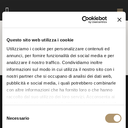
AREA RISERVATA LONGHI
Questo sito web utilizza i cookie
Utilizziamo i cookie per personalizzare contenuti ed
Non è stato possibile confermare la
annunci, per fornire funzionalità dei social media e per
registrazione
analizzare il nostro traffico. Condividiamo inoltre
informazioni sul modo in cui utilizza il nostro sito con i
nostri partner che si occupano di analisi dei dati web,
pubblicità e social media, i quali potrebbero combinarle
con altre informazioni che ha fornito loro o che hanno
raccolto dal suo utilizzo dei loro servizi. Acconsenta ai
nostri cookie se continua ad utilizzare il nostro sito web.
Selezione
Necessario
del
consenso