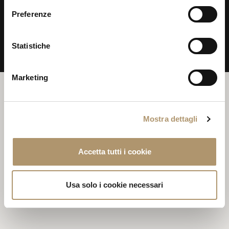
LONGHI S.p.a. - via Indipendenza, 143 20821 Meda (MB)
tel. +39.0362.341074 ra fax +39.0362.340271 P.IVA N: IT
Preferenze
00687180968
PRIVACY & POLICY
WHISTLEBLOWING
Statistiche
COOKIES
Marketing
Mostra dettagli
Accetta tutti i cookie
Usa solo i cookie necessari