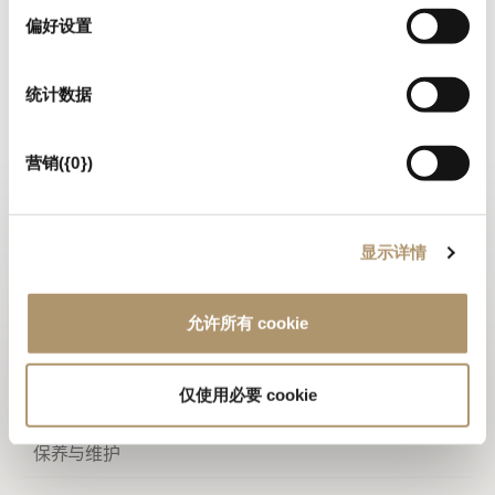
为了拥有多样化组合特性，系统提供抽屉内部3种不同的配置：
择
偏好设置
一个大抽屉搭配可移除式托盘；
一个大抽屉与可抽取式上方层板；
一个大抽屉与两个上方小抽屉。
统计数据
此外另可选购添加台面后方大理石立板，高50cm，带碰触开关控制
的可调光led灯。墙面将获得灯带照明的效果。
营销({0})
照片集锦
技术图纸
显示详情
2D
允许所有 cookie
3D
仅使用必要 cookie
保修 LOVELUXE
保养与维护