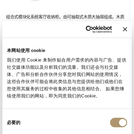
组合式模块化系统客厅收纳柜，由可抽取式木质大抽屉组成，木质
可选：亮光∕哑光枫木、亮光∕哑光热处理桉木、亮光∕哑光黑檀木、
亮光∕哑光卡纳莱托核桃木、亮光∕哑光西克莫槭木、亮光胡桃木树
榴、亮光烤漆（颜色依样挑选）。或者皮料覆面。底座由金属柜脚
组成，金属漆饰青铜色。按压式开启机制，抽屉凹槽内的金属采用
磨削工艺制成，饰面可选：缎光镀镍、亮光渐变棕、黑玫瑰金、亮
本网站使用 cookie
光玫瑰金、哑光玫瑰金、亮光浅金、哑光香槟金、亮光镀铬、亮光
我们使用 Cookie 来制作贴合用户需求的内容与广告、提供
镀铬、亮光镀黑铬、哑光缎面青铜。凹槽内侧带可调光led灯，通过
社交媒体功能以及分析我们的流量。我们还会与社交媒
碰触开关控制。内侧漆饰青铜色，抽屉底板采用
体、广告和分析合作伙伴分享您对我们网站的使用情况，
p.3Miami/SoftLeather/Suede皮料覆面。台面可选木质或10cm盒
这些合作伙伴可能会将此类信息与您提供给他们或他们在
状大理石：Bianco Carrara大理石、Imperial Brown大理石、
您使用其服务的过程中收集的其他信息相结合。 如果您继
Dover White大理石、Panda White大理石、Corteccia大理石、
PortSaint Laurent大理石、Rosso Levanto大理石、Bardiglio
续使用我们的网站，即为同意我们的Cookie。
Nuvolato大理石、Elegant Brown大理石、Palissandro Oniciato
大理石、Emperador Dark大理石、Silver Wave大理石、
AgathaBlack大理石、Frappuccino大理石、Calacatta大理石、
同
Fusion Light大理石、Patagonia大理石、Explosion Blu大理石、
必要的
意
Fusion Multicolor大理石。
选