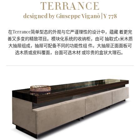
TERRANCE
designed by Giuseppe Viganò | Y 778
在Terrance简单型态的外观与它严谨理性的设计中，蕴藏 着更完
善又多变的精致项目。模块化系统的收纳柜，由可 抽取式1米木质
大抽屉组成，抽屉可配备不同的功能性组 件。大抽屉正面面板可
选木质或皮料覆面，台面可选木材 或珍贵的盒状大理石。