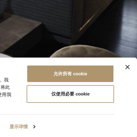
允许所有 cookie
量。我
会将此
仅使用必要 cookie
使用我
PRIVACY & POLICY
WHISTLEBLOWING
COOKIES
显示详情