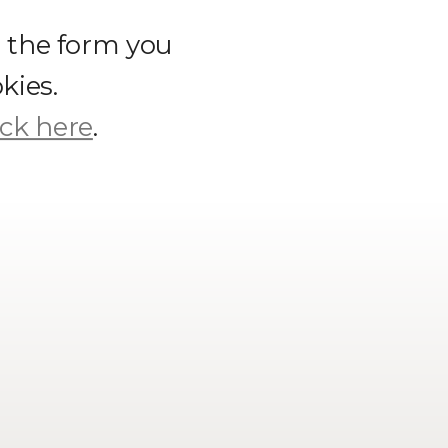
t the form you
kies.
ick here
.