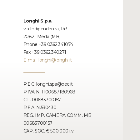
Longhi S.p.a.
via Indipendenza, 143
20821 Meda (MB)
Phone +39.0362.341074
Fax +39.0362.340271
E-mail:
longhi@longhi.it
P.E.C. longhi.spa@pec.it
P.IVA N. IT00687180968
C.F. 00683700157
R.E.A. N.530430
REG. IMP. CAMERA COMM. MB
00683700157
CAP. SOC. € 500.000 i.v.