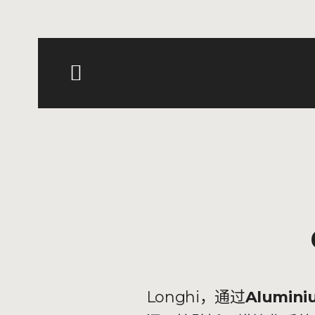
Longhi，通过
Alumini