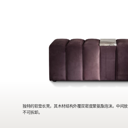
独特的软垫长凳，其木材结构外覆双密度聚氨酯泡沫。中间放
不可拆卸。