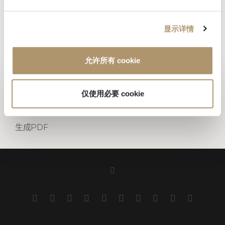
主结构：采用经过防护浸渍和水性涂层处理的伊罗科木材作为主体
结构，表面采用专利天然抗菌涂层完成最终处理。舒适的坐垫采用
显示详情
环保型疏水纤维与聚氨酯泡沫复合材料制成。座垫与靠背均采用防
水罩套设计，可有效阻隔水汽渗透。
允许所有 cookie
照片集锦
仅使用必要 cookie
技术图纸
生成PDF