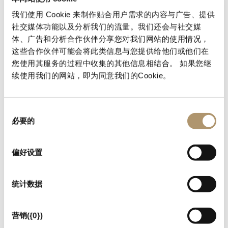
椅子 STADEL
我们使用 Cookie 来制作贴合用户需求的内容与广告、提供
The Stadel Chair in Iroko wood takes up the philosophy of the
社交媒体功能以及分析我们的流量。我们还会与社交媒
collection, natural tones on simple but decisive lines, a
体、广告和分析合作伙伴分享您对我们网站的使用情况，
comfortable and large seat coordinated with resistant and
这些合作伙伴可能会将此类信息与您提供给他们或他们在
comfortable outdoor upholstery.i.
您使用其服务的过程中收集的其他信息相结合。 如果您继
续使用我们的网站，即为同意我们的Cookie。
同
必要的
意
选
择
偏好设置
统计数据
营销({0})