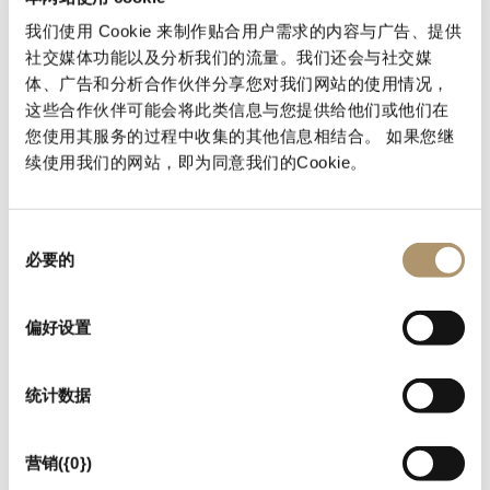
小茶几 STADEL
我们使用 Cookie 来制作贴合用户需求的内容与广告、提供
The Stadel coffee table with Iroko base in the natural color
社交媒体功能以及分析我们的流量。我们还会与社交媒
weather resistant finish with HPL 12mm top.
体、广告和分析合作伙伴分享您对我们网站的使用情况，
A practical, light and elegant proposal that enhances the
这些合作伙伴可能会将此类信息与您提供给他们或他们在
naturalness of the product.
您使用其服务的过程中收集的其他信息相结合。 如果您继
续使用我们的网站，即为同意我们的Cookie。
同
必要的
意
选
择
偏好设置
统计数据
营销({0})