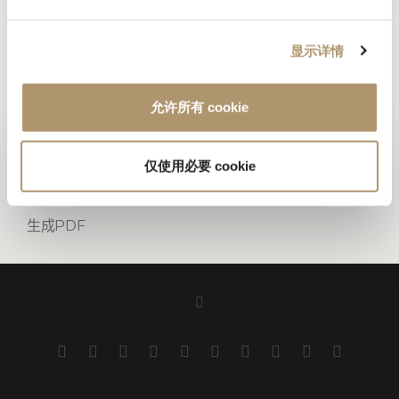
台面采用12毫米厚的HPL（高压层压板），具有防水、防潮和抗紫
外线的功能。依样本挑选面饰。主结构：采用经过防护浸渍和水性
显示详情
涂层处理的伊罗科木材作为主体结构，表面采用专利天然抗菌涂层
完成最终处理。
允许所有 cookie
照片集锦
仅使用必要 cookie
技术图纸
生成PDF