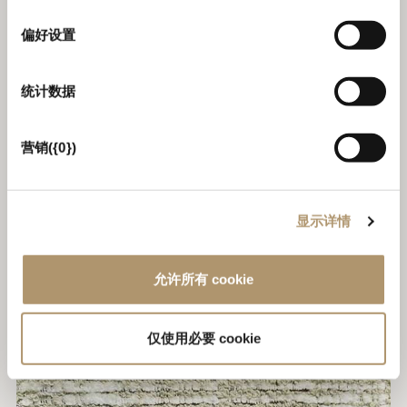
选
择
偏好设置
统计数据
营销({0})
显示详情
CAT.H HEPWORTH 03
允许所有 cookie
仅使用必要 cookie