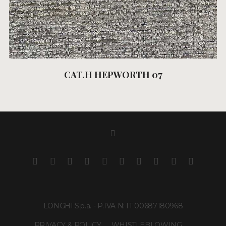
CAT.H HEPWORTH 07
LONGHI S.p.a. - P.IVA N: IT 00687180968
PRIVACY & POLICY
WHISTLEBLOWING