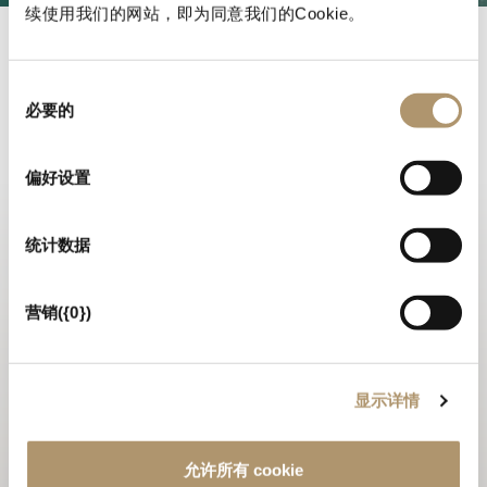
续使用我们的网站，即为同意我们的Cookie。
航行设计
同
必要的
13 九月
意
选
择
偏好设置
Longhi 家具的巧妙运用强调了 Isabell 游艇功能性与美观性的
完美结合。 “生活方式”的概念被理解为船上的生活体验，该概
念在每件产品的使用中得到了最大体现。 每一个细节都经过精
统计数据
心设计，以营造温馨独特的空间，提供绝对舒适和优雅的航行体
验。 这是一个旨在促进起居区、餐厅和睡眠区完美相连的综合
营销({0})
性项目。
观看视频
显示详情
允许所有 cookie