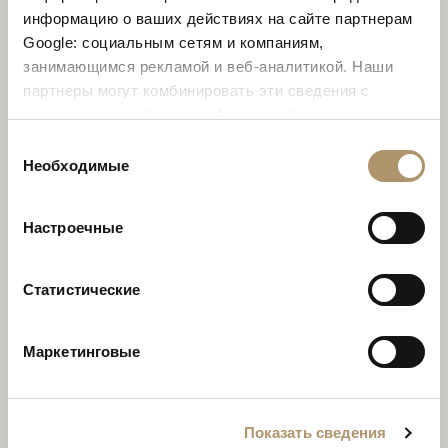
информацию о ваших действиях на сайте партнерам
Имя *
Google: социальным сетям и компаниям,
занимающимся рекламой и веб-аналитикой. Наши
партнеры могут комбинировать эти сведения с
предоставленной вами информацией, а также
Фамилия *
данными, которые они получили при использовании
Выбор
вами их сервисов. Продолжая использовать наш сайт,
Необходимые
согласия
вы соглашаетесь на использование нами куки-
файлов.
Настроечные
e-Mail *
Статистические
Country *
Маркетинговые
Показать сведения
Запрос *