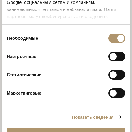
Google: социальным сетям и компаниям,
занимающимся рекламой и веб-аналитикой. Наши
партнеры могут комбинировать эти сведения с
предоставленной вами информацией, а также
данными, которые они получили при использовании
Выбор
вами их сервисов. Продолжая использовать наш сайт,
Необходимые
согласия
вы соглашаетесь на использование нами куки-
файлов.
Настроечные
MIU
Статистические
Маркетинговые
Показать сведения