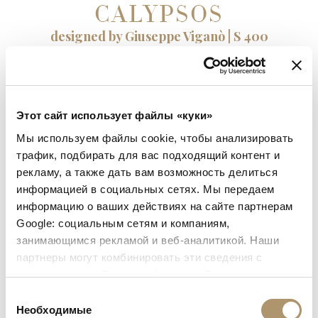
CALYPSOS
designed by Giuseppe Viganò | S 400
Лежак Calypsos сочетает в себе утончённый дизайн и
функциональность. Он изготовлен из фанеры и массива
дерева Ироко, окрашенного устойчивыми к погодным
Этот сайт использует файлы «куки»
воздействиям водными красками, что обеспечивает
долговечность и изысканный внешний вид. Конструкция
Мы используем файлы cookie, чтобы анализировать
дополнена элегантной вставкой из стекла, а удобный
трафик, подбирать для вас подходящий контент и
матрасик покрыт съемными, устойчивыми к
рекламу, а также дать вам возможность делиться
воздействию погоды тканями. Идеальный для отдыха на
информацией в социальных сетях. Мы передаем
открытом воздухе, Calypsos — отличное сочетание
информацию о ваших действиях на сайте партнерам
элегантности, комфорта и долговечности.
Google: социальным сетям и компаниям,
занимающимся рекламой и веб-аналитикой. Наши
партнеры могут комбинировать эти сведения с
предоставленной вами информацией, а также
данными, которые они получили при использовании
Выбор
вами их сервисов. Продолжая использовать наш сайт,
Необходимые
согласия