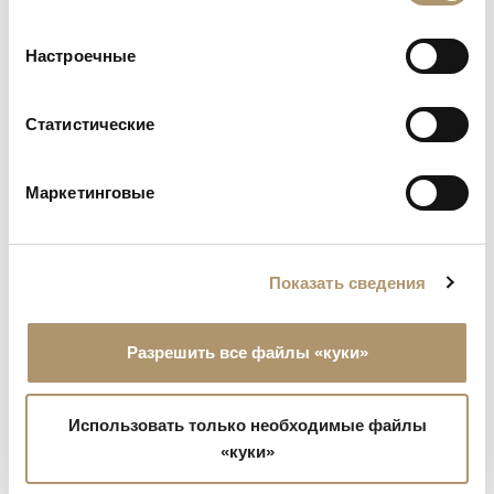
вы соглашаетесь на использование нами куки-
файлов.
Настроечные
Статистические
Маркетинговые
Шезлонг выполнен из фанеры и массива ироко,
тонированного специальными красками на водной
основе. Ножки изготовлены из нержавеющей стали 304 с
Показать сведения
коричневым глянцевым гальваническим покрытием.
Шезлонг дополняется удобным матрасом из
Разрешить все файлы «куки»
пенополиуретана средней высоты, помещенным в белый
водоотталкивающий дышащий чехол. Вся обивка из
текстиля сиденья и подушек спинки полностью съемная.
Использовать только необходимые файлы
«куки»
CONFIGURATORE