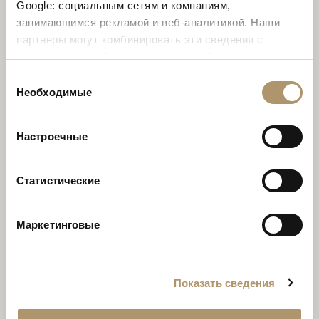
Google: социальным сетям и компаниям,
занимающимся рекламой и веб-аналитикой. Наши
партнеры могут комбинировать эти сведения с
предоставленной вами информацией, а также
данными, которые они получили при использовании
Выбор
вами их сервисов. Продолжая использовать наш сайт,
Необходимые
согласия
вы соглашаетесь на использование нами куки-
файлов.
Настроечные
TILES
Статистические
Маркетинговые
Показать сведения