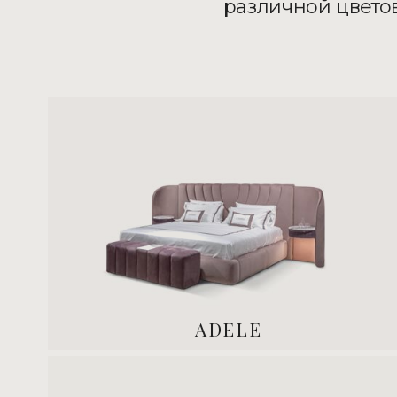
различной цвето
ADELE