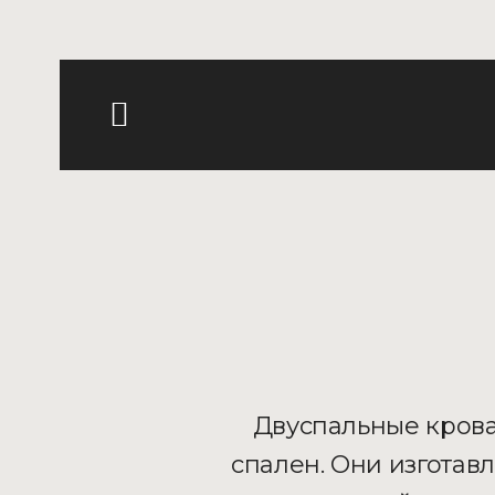
Двуспальные крова
спален. Они изготав