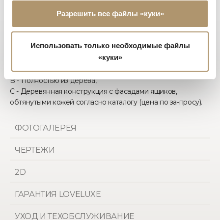
светлое золото, матовое золото оттенка Шампанского,
Разрешить все файлы «куки»
глянцевый хром, глянцевый черный хром, матовая
сатинированная бронза, глянцевое розовое золото,
матовое розовое золото.
Использовать только необходимые файлы
Ручка: мрамора на выбор, бронзированное железо или
«куки»
глянцевый черный хром.Ниже указаны возможные версии:
A - Полностью обтянута кожей согласно каталогу,
B - Полностью из дерева,
C - Деревянная конструкция с фасадами ящиков,
обтянутыми кожей согласно каталогу (цена по за-просу).
ФОТОГАЛЕРЕЯ
ЧЕРТЕЖИ
2D
ГАРАНТИЯ LOVELUXE
УХОД И ТЕХОБСЛУЖИВАНИЕ