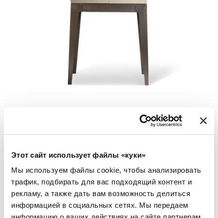
Деревянный контейнер с отделкой: глянцевый лак в
цветовой гамме по каталогу, глянцевый/ма-товый клен,
глянцевый/матовый термообработанный эвкалипт,
глянцевый/матовый сикомор фризе, глянцевое/матовое
Этот сайт использует файлы «куки»
эбеновое дерево, глянцевый/матовый орех Canaletto,
Мы используем файлы cookie, чтобы анализировать
глянцевое корневище оре-ха.
трафик, подбирать для вас подходящий контент и
Деревянные створки, обтянутые кожей или кашемиром
рекламу, а также дать вам возможность делиться
Loro Piana Interiors по каталогу, ручки измрамора.
Внутри покрыт атласной обивкой и оборудован одной
информацией в социальных сетях. Мы передаем
стеклянной полкой и системой светодиодного
информацию о ваших действиях на сайте партнерам