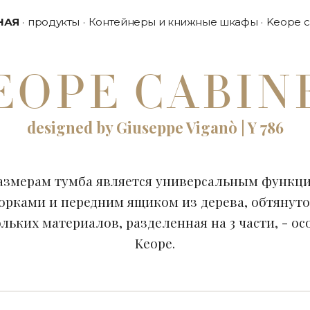
НАЯ
продукты
Контейнеры и книжные шкафы
Keope c
EOPE CABIN
designed by Giuseppe Viganò | Y 786
азмерам тумба является универсальным функ
ворками и передним ящиком из дерева, обтянуто
льких материалов, разделенная на 3 части, - о
Keope.