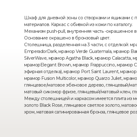
Шкаф для дневной зоны со створками и ящиками с 
материалов. Каркас с обивкой из кожи по каталогу.
Механизм push-pull, внутренняя часть -окрашенное 
Основание окрашено в бронзовый цвет.
Столешница, разделенная на 3 части, с отделкой: мра
EmperadorDark, мрамор Verde Guatemala, мрамор Bardi
SilverWave, мрамор Agatha Black, мрамор Calacatta, 
мраморElegant Brown, мрамор Frappuccino, мрамор Co
эфирная отделка), мрамор Port Saint Laurent, мрамор 
мрамор Fusion Multicolor, мрамор Quarzo Juliet, мрам
глянцевое/матовое эбеновое дерево, глянцевый/мато
матовый сикомор фризе, глянцевый/матовый клен, 
Между столешницей и каркасом имеется плита из ме
золото Black Rose, глянцевое светлое золото, мато
хром, матовая сатинированная бронза, глянцевое ро