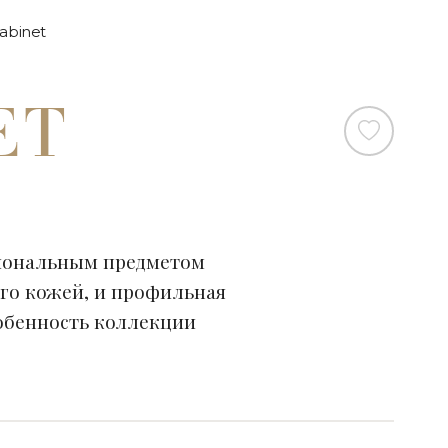
abinet
ET
циональным предметом
го кожей, и профильная
собенность коллекции