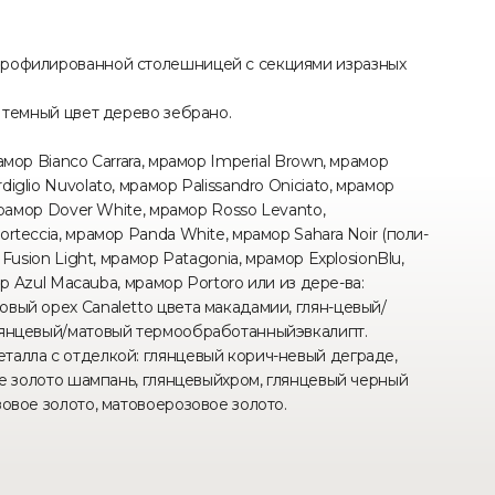
профилированной столешницей с секциями изразных
в темный цвет дерево зебрано.
мор Bianco Carrara, мрамор Imperial Brown, мрамор
glio Nuvolato, мрамор Palissandro Oniciato, мрамор
мрамор Dover White, мрамор Rosso Levanto,
rteccia, мрамор Panda White, мрамор Sahara Noir (поли-
Fusion Light, мрамор Patagonia, мрамор ExplosionBlu,
ор Azul Macauba, мрамор Portoro или из дере-ва:
вый орех Canaletto цвета макадамии, глян-цевый/
глянцевый/матовый термообработанныйэвкалипт.
талла с отделкой: глянцевый корич-невый деграде,
вое золото шампань, глянцевыйхром, глянцевый черный
зовое золото, матовоерозовое золото.