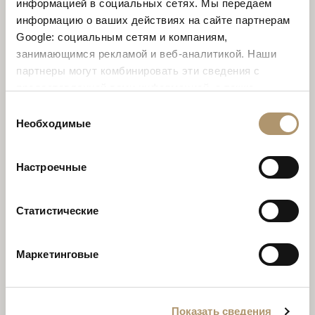
информацией в социальных сетях. Мы передаем
информацию о ваших действиях на сайте партнерам
Google: социальным сетям и компаниям,
занимающимся рекламой и веб-аналитикой. Наши
партнеры могут комбинировать эти сведения с
предоставленной вами информацией, а также
GINZA
данными, которые они получили при использовании
Выбор
вами их сервисов. Продолжая использовать наш сайт,
Необходимые
согласия
вы соглашаетесь на использование нами куки-
файлов.
Настроечные
Статистические
Маркетинговые
SCHUBERT CONSOLE
Показать сведения