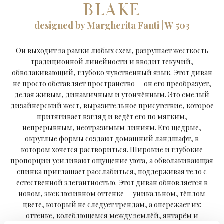
BLAKE
designed by Margherita Fanti | W 503
Он выходит за рамки любых схем, разрушает жесткость
традиционной линейности и вводит текучий,
обволакивающий, глубоко чувственный язык. Этот диван
не просто обставляет пространство — он его преобразует,
делая живым, динамичным и утончённым. Это смелый
дизайнерский жест, выразительное присутствие, которое
притягивает взгляд и ведёт его по мягким,
непрерывным, неотразимым линиям. Его щедрые,
округлые формы создают домашний ландшафт, в
котором хочется раствориться. Широкие и глубокие
пропорции усиливают ощущение уюта, а обволакивающая
спинка приглашает расслабиться, поддерживая тело с
естественной элегантностью. Этот диван обновляется в
новом, эксклюзивном оттенке — уникальном, тёплом
цвете, который не следует трендам, а опережает их:
оттенке, колеблющемся между землёй, янтарём и