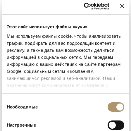
ржавчиной, способном придать глубину и характер
любому пространству.
Этот сайт использует файлы «куки»
Мы используем файлы cookie, чтобы анализировать
трафик, подбирать для вас подходящий контент и
рекламу, а также дать вам возможность делиться
информацией в социальных сетях. Мы передаем
информацию о ваших действиях на сайте партнерам
Google: социальным сетям и компаниям,
занимающимся рекламой и веб-аналитикой. Наши
партнеры могут комбинировать эти сведения с
предоставленной вами информацией, а также
данными, которые они получили при использовании
Выбор
вами их сервисов. Продолжая использовать наш сайт,
Необходимые
согласия
вы соглашаетесь на использование нами куки-
Коллекция предлагает множество вариантов композиций,
чтобы удовлетворить любые потребности в обстановке.
файлов.
Настроечные
Каркас выполнен из различных пород дерева, с особыми