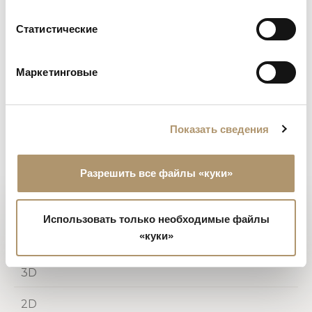
ПВХ ламелями в основании, которые обеспечивают
равномерный комфорт при сидении. Наполнение
Статистические
выполнено из пенополиуретана разной плотности, а на
сиденье добавлен специальный Memory Foam, который
позволяет материалу возвращать форму и обеспечивает
Маркетинговые
мягкий комфорт. Подушки спинки выполнены из
стерилизованного гусиного пуха с белым чехлом. Ввиду
особенностей конструкции обивки из ткани и кожи НЕ
являются съёмными, в то время как подушки спинки
Показать сведения
остаются съёмными.
Разрешить все файлы «куки»
CONFIGURATORE
ФОТОГАЛЕРЕЯ
Использовать только необходимые файлы
«куки»
ЧЕРТЕЖИ
3D
2D