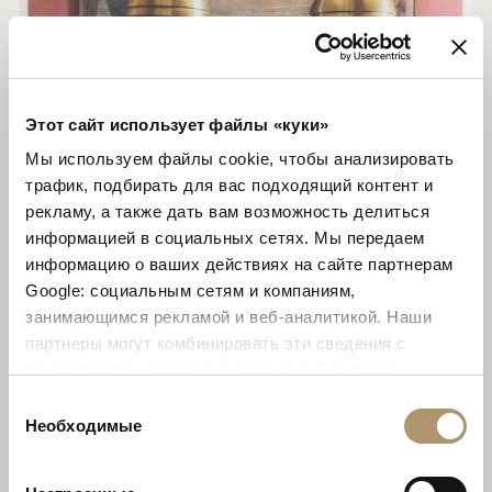
Этот сайт использует файлы «куки»
Мы используем файлы cookie, чтобы анализировать
трафик, подбирать для вас подходящий контент и
рекламу, а также дать вам возможность делиться
информацией в социальных сетях. Мы передаем
информацию о ваших действиях на сайте партнерам
Google: социальным сетям и компаниям,
занимающимся рекламой и веб-аналитикой. Наши
партнеры могут комбинировать эти сведения с
предоставленной вами информацией, а также
данными, которые они получили при использовании
Выбор
AD ITALIA - SARTORIA COLLECTION
вами их сервисов. Продолжая использовать наш сайт,
Необходимые
согласия
EDITORIAL REVIEW
вы соглашаетесь на использование нами куки-
файлов.