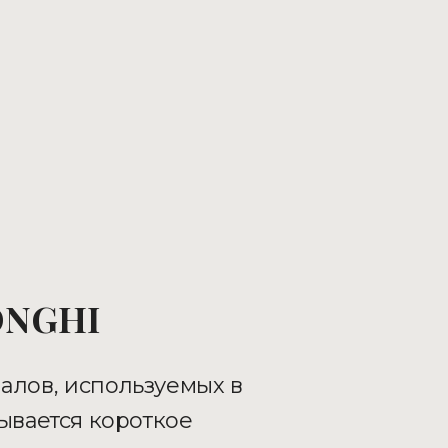
ONGHI
иалов, используемых в
ывается короткое