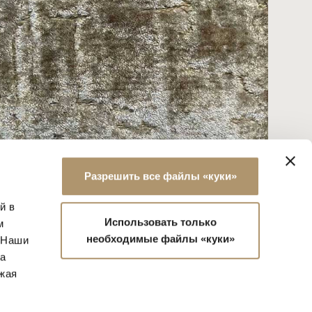
Разрешить все файлы «куки»
CAT. I ELLICE 05
й в
Использовать только
м
необходимые файлы «куки»
 Наши
 а
лжая