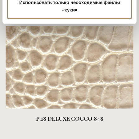
P.18 DELUXE COCCO 751
Использовать только необходимые файлы
«куки»
P.18 DELUXE COCCO 848